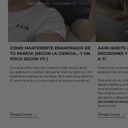
CÓMO MANTENERTE ENAMORADO DE
AAIN HABITS 
TU PAREJA (SEGÚN LA CIENCIA… Y UN
DECISIONES Y
POCO SEGÚN YO )
A TI
Durante años nos han hicieron creer que el amor
Enero trae una ene
duradero era cuestión de suerte. Pero la ciencia y mi
exigirte más, sino p
experiencia personal me dicen otra cosa muy distinta.
Este artículo es una
El amor que dura no es magia: es química cerebral
desde hábitos suaves
sostenida por elección y acción.
que acompañan (no
En este artículo te comparto 5 claves sencillas, que
Movimiento como ri
aprendí el otro día viendo un podcast y que están
disciplina y pequeñ
avaladas por la neurociencia, para cuidar el vínculo,
Un comienzo real, c
para crear una vid
mantener viva la conexión y volver a enamorarte de
que ya eres.
la misma persona una y otra vez....
Read more
Read more