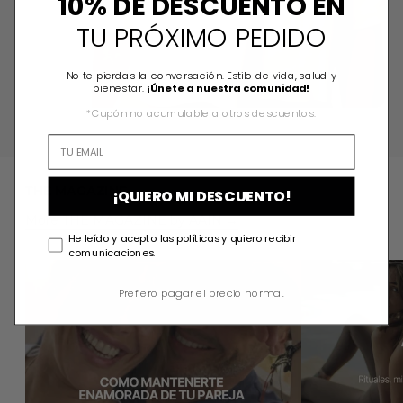
10% DE DESCUENTO EN
TU PRÓXIMO PEDIDO
No te pierdas la conversación. Estilo de vida, salud y
bienestar.
¡Únete a nuestra comunidad!
*Cupón no acumulable a otros descuentos.
THE MAGAZINE
¡QUIERO MI DESCUENTO!
More THE MAGAZINE by AAIN
He leído y acepto las políticas y quiero recibir
comunicaciones.
Read more: Cómo mantenerte enamorado de tu pareja (según
Read more: AAIN 
Prefiero pagar el precio normal.