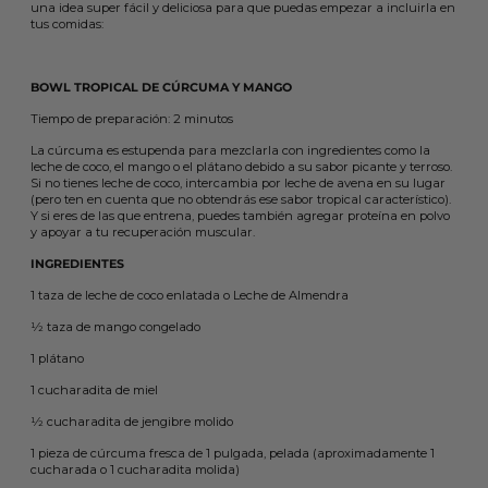
una idea super fácil y deliciosa para que puedas empezar a incluirla en
tus comidas:
BOWL TROPICAL DE CÚRCUMA Y MANGO
Tiempo de preparación: 2 minutos
La cúrcuma es estupenda para mezclarla con ingredientes como la
leche de coco, el mango o el plátano debido a su sabor picante y terroso.
Si no tienes leche de coco, intercambia por leche de avena en su lugar
(pero ten en cuenta que no obtendrás ese sabor tropical característico).
Y si eres de las que entrena, puedes también agregar proteína en polvo
y apoyar a tu recuperación muscular.
INGREDIENTES
1 taza de leche de coco enlatada o Leche de Almendra
1⁄2 taza de mango congelado
1 plátano
1 cucharadita de miel
1⁄2 cucharadita de jengibre molido
1 pieza de cúrcuma fresca de 1 pulgada, pelada (aproximadamente 1
cucharada o 1 cucharadita molida)