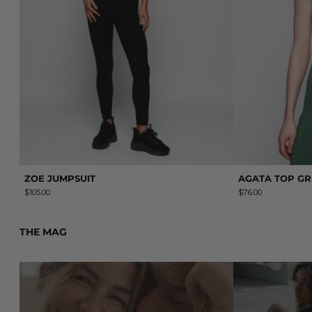
ZOE JUMPSUIT
AGATA TOP G
$105.00
$76.00
THE MAG
Read more: Cómo mantenerte enamorado de tu pareja (según
Read more: AAIN 