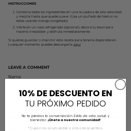
INSTRUCCIONES
Combina todos los ingredientes en una licuadora de alta velocidad
y mezcla hasta que quede suave. (Usa un puñado de hielo si no
estás usando mango congelado).
Vierte en un vaso refrigerado (opcional), decora tu bowl para
hacerlo irresistible y disfruta inmediatamente.
Si quieres guardar o imprimir esta receta para tenerla disponible en
cualquier momento. puedes descargarla
aquí
LEAVE A COMMENT
Name
10% DE DESCUENTO EN
Email
TU PRÓXIMO PEDIDO
Message
No te pierdas la conversación. Estilo de vida, salud y
bienestar.
¡Únete a nuestra comunidad!
*Cupón no acumulable a otros descuentos.