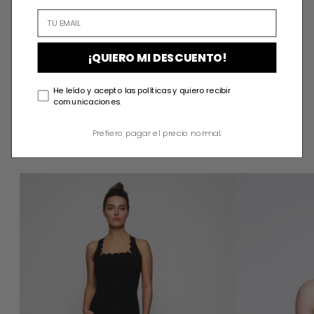
Please note, comments must be approved before they
are published
¡QUIERO MI DESCUENTO!
He leído y acepto las políticas y quiero recibir
comunicaciones.
NEW IN
Prefiero pagar el precio normal.
View all
ZOE JUMPSUIT