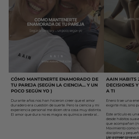
CÓMO MANTENERTE ENAMORADO DE
AAIN HABITS 
TU PAREJA (SEGÚN LA CIENCIA… Y UN
DECISIONES Y
POCO SEGÚN YO )
A TI
Durante años nos han hicieron creer que el amor
Enero trae una ene
duradero era cuestión de suerte. Pero la ciencia y mi
exigirte más, sino p
experiencia personal me dicen otra cosa muy distinta.
Este artículo es una
El amor que dura no es magia: es química cerebral
desde hábitos suaves
sostenida por elección y acción.
que acompañan (no
En este artículo te comparto 5 claves sencillas, que
Movimiento como ri
aprendí el otro día viendo un podcast y que están
disciplina y pequeñ
avaladas por la neurociencia, para cuidar el vínculo,
Un comienzo real, c
para crear una vid
mantener viva la conexión y volver a enamorarte de