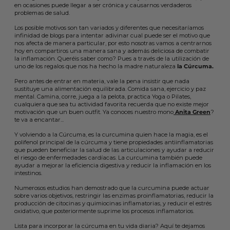
en ocasiones puede llegar a ser crónica y causarnos verdaderos
problemas de salud.
Los posible motivos son tan variados y diferentes que necesitaríamos
infinidad de blogs para intentar adivinar cual puede ser el motivo que
nos afecta de manera particular, por esto nosotras vamos a centrarnos
hoy en compartiros una manera sana y además deliciosa de combatir
la inflamación. Queréis saber como? Pues a través de la utilización de
uno de los regalos que nos ha hecho la madre naturaleza
la Cúrcuma.
Pero antes de entrar en materia, vale la pena insistir que nada
sustituye una alimentación equilibrada. Comida sana, ejercicio y paz
mental. Camina, corre, juega a la pelota, practica Yoga o Pilates,
cualquiera que sea tu actividad favorita recuerda que no existe mejor
motivación que un buen outfit. Ya conoces nuestro mono
Anita Green
?
te va a encantar...
Y volviendo a la Cúrcuma, es la curcumina quien hace la magia, es el
polifenol principal de la cúrcuma y tiene propiedades antiinflamatorias
que pueden beneficiar la salud de las articulaciones y ayudar a reducir
el riesgo de enfermedades cardíacas. La curcumina también puede
ayudar a mejorar la eficiencia digestiva y reducir la inflamación en los
intestinos.
Numerosos estudios han demostrado que la curcumina puede actuar
sobre varios objetivos, restringir las enzimas proinflamatorias, reducir la
producción de citocinas y quimiocinas inflamatorias, y reducir el estrés
oxidativo, que posteriormente suprime los procesos inflamatorios.
Lista para incorporar la cúrcuma en tu vida diaria? Aquí te dejamos