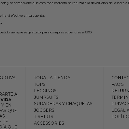
n y se compruebe que está todo correcto, se realizará la devolución del dinero a l
e hará efectivo en tu cuenta.
o?
edido siempre es gratuito, para compras superiores a €100.
ORTIVA
TODA LA TIENDA
CONTAC
TOPS
FAQ'S
LEGGINGS
RETURN
RARTE A
JUMPSUITS
TÉRMIN
 VIDA
SUDADERAS Y CHAQUETAS
PRIVAC
E
Y EN
JOGGERS
LEGAL 
DAS QUE
AS
T-SHIRTS
POLÍTI
 TE
ACCESSORIES
DÍA QUE