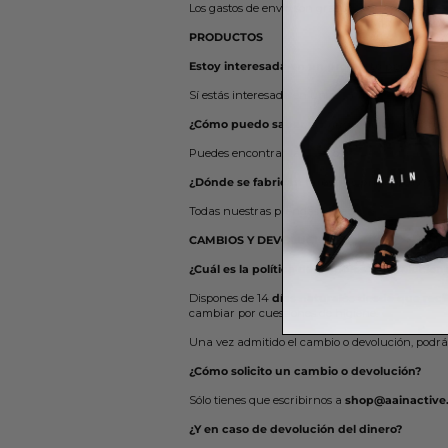
Los gastos de envío son gratuitos en compras su
PRODUCTOS
Estoy interesada en un producto pero no ha
Sí estás interesada en un producto pero está ag
¿Cómo puedo saber la composición del pro
Puedes encontrar la composición exacta de cada
¿Dónde se fabrican nuestros productos?
Todas nuestras prendas se fabrican con proveedo
CAMBIOS Y DEVOLUCIONES
¿Cuál es la política de cambios y devolucion
Dispones de 14
días naturales desde que reci
cambiar por cuestiones de higiene.
Una vez admitido el cambio o devolución, podrás
¿Cómo solicito un cambio o devolución?
Sólo tienes que escribirnos a
shop@aainactive
¿Y en caso de devolución del dinero?