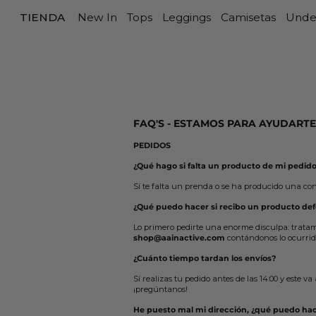
TIENDA
New In
Tops
Leggings
Camisetas
Unde
FAQ'S - ESTAMOS PARA AYUDARTE
PEDIDOS
¿Qué hago si falta un producto de mi pedido
Sí te falta un prenda o se ha producido una co
¿Qué puedo hacer si recibo un producto de
Lo primero pedirte una enorme disculpa: tratamo
shop@aainactive.com
contándonos lo ocurrid
¿Cuánto tiempo tardan los envíos?
Sí realizas tu pedido antes de las 14:00 y este v
¡pregúntanos!
He puesto mal mi dirección, ¿qué puedo ha