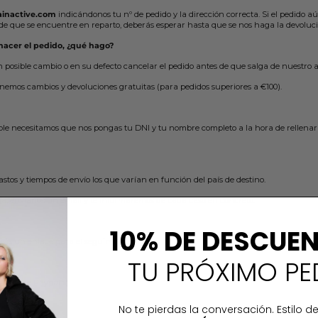
inactive.com
indicándonos tu nº de pedido y la dirección correcta. Si el pedido aú
e que se encuentre en reparto, deberás esperar hasta que se nos haga la devoluc
hacer el pedido, ¿qué hago?
n posible cambio o en su defecto cancelar el pedido antes de que salga de nuestro
enemos cambios y devoluciones gratuitas (para pedidos superiores a €100).
sible necesitamos que nos pongas tu DNI y tu nombre completo a la hora de rellenar 
stos y tiempos de envío los que varían en función del país de destino.
ega, envíanos un email y te informaremos de cada caso en concreto.
10% DE DESCUE
irás un enlace para el seguimiento.
TU PRÓXIMO PE
ravés de Paypal : )
No te pierdas la conversación. Estilo de