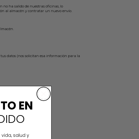
n no ha salido de nuestras oficinas, lo
ión al almacén y contratar un nuevo envío.
 almacén.
tus datos (nos solicitan esa información para la
NTO EN
DIDO
 vida, salud y