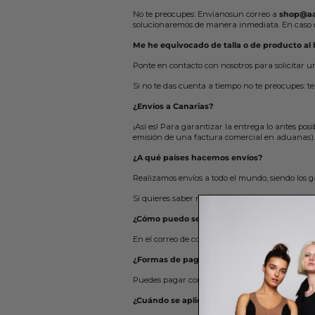
No te preocupes: Envianosun correo a
shop@aa
solucionaremos de manera inmediata. En caso d
Me he equivocado de talla o de producto al 
Ponte en contacto con nosotros para solicitar u
Si no te das cuenta a tiempo no te preocupes: t
¿Envíos a Canarias?
¡Así es! Para garantizar la entrega lo antes po
emisión de una factura comercial en aduanas).
¿A qué países hacemos envíos?
Realizamos envíos a todo el mundo, siendo los ga
Si quieres saber más sobre los tiempos de entr
¿Cómo puedo seguir mi envío?
En el correo de confirmación de tu pedido recib
¿Formas de pago?
Puedes pagar con tarjeta de crédito, débito o a t
¿Cuándo se aplica el envío gratuito?