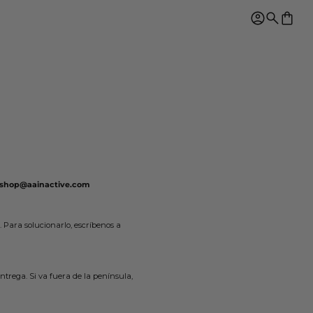
Log in
Search
0 i
shop@aainactive.com
 Para solucionarlo, escríbenos a
entrega. Si va fuera de la península,