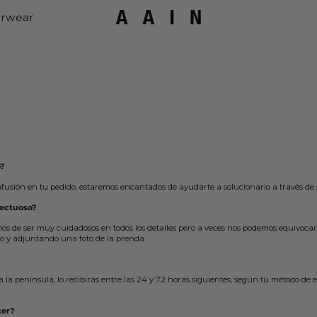
rwear
?
nfusión en tu pedido, estaremos encantados de ayudarte a solucionarlo a través de
fectuoso?
s de ser muy cuidadosos en todos los detalles pero a veces nos podemos equivocar.
o y adjuntando una foto de la prenda.
a a la península, lo recibirás entre las 24 y 72 horas siguientes, según tu método de 
cer?