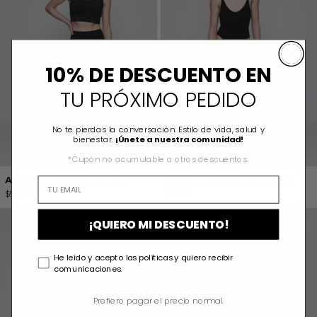
10% DE DESCUENTO EN
TU PRÓXIMO PEDIDO
No te pierdas la conversación. Estilo de vida, salud y
bienestar.
¡Únete a nuestra comunidad!
*Cupón no acumulable a otros descuentos.
AGATA LEGGINGS BLACK
KAMILA BODYSUIT BLACK
$92.00
$74.00
VALERIA TOP GREEN
VALERIA LEGG
¡QUIERO MI DESCUENTO!
He leído y acepto las políticas y quiero recibir
comunicaciones.
Prefiero pagar el precio normal.