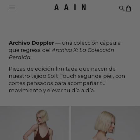
Menu
Search
0 i
Archivo Doppler
— una colección cápsula
que regresa del
Archivo X: La Colección
Perdida.
Piezas de edición limitada que nacen de
nuestro tejido Soft Touch segunda piel, con
cortes pensados para acompañar tu
movimiento y elevar tu día a día.
28 products
KAMILA BODYSUIT BROWN
KAMILA BODYS