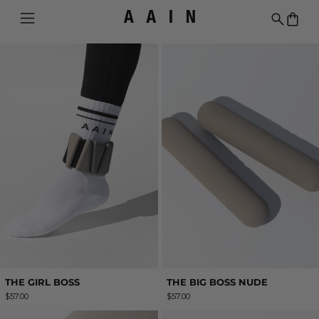
Menú
Buscar
0 ar
9 artículos
THE GIRL BOSS
THE BIG BOSS
THE GIRL BOSS
THE BIG BOSS NUDE
$57.00
$57.00
BREATHE MAT
INTO THE SPACE