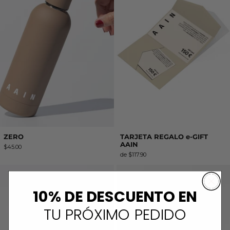
ZERO
TARJETA REGALO e-GIFT
AAIN
$45.00
de $117.90
INTO THE SPACE mini nude
THE MINI BOS
10% DE DESCUENTO EN
TU PRÓXIMO PEDIDO