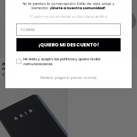
No te pierdas la conversación. Estilo de vida, salud y
bienestar.
¡Únete a nuestra comunidad!
*Cupón no acumulable a otros descuentos.
¡QUIERO MI DESCUENTO!
He leído y acepto las políticas y quiero recibir
comunicaciones.
INTO THE SPACE mini
THE MINI BOSS BLACK
nude
$57.00
$18.00
Prefiero pagar el precio normal.
INTO THE SPACE BLACK