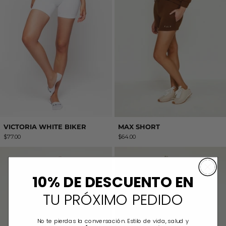
VICTORIA WHITE BIKER
MAX SHORT
$77.00
$64.00
ALMA BIKER
ALEX WHITE S
10% DE DESCUENTO EN
TU PRÓXIMO PEDIDO
No te pierdas la conversación. Estilo de vida, salud y