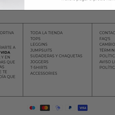
SUSCRIBIRSE
ORTIVA
TODA LA TIENDA
CONTA
TOPS
FAQ'S
LEGGINS
CAMBIO
RARTE A
JUMPSUITS
TÉRMIN
 VIDA
SUDADERAS Y CHAQUETAS
POLÍTI
E
Y EN
JOGGERS
AVISO 
DAS QUE
AS
T-SHIRTS
POLÍTI
 TE
ACCESSORIES
DÍA QUE
Métodos de pago