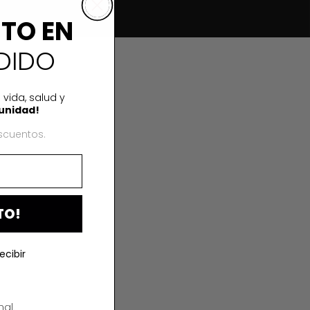
NTO EN
DIDO
 vida, salud y
unidad!
scuentos.
TO!
ecibir
al.