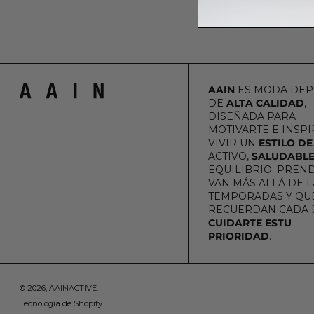
AAIN
ES MODA DEP
DE
ALTA CALIDAD
,
DISEÑADA PARA
MOTIVARTE E INSPI
VIVIR UN
ESTILO DE
ACTIVO,
SALUDABL
EQUILIBRIO. PREN
VAN MÁS ALLÁ DE L
TEMPORADAS Y QUE
RECUERDAN CADA 
CUIDARTE ESTU
PRIORIDAD
.
© 2026,
AAINACTIVE
.
Tecnología de Shopify