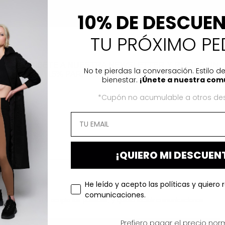
10% DE DESCUE
TU PRÓXIMO PE
SUSCRÍBETE A NUESTRA NEWSLETTER Y RECIBE UN
No te pierdas la conversación. Estilo de
15% PARA TU PRIMERA COMPRA.
bienestar.
¡Únete a nuestra com
*Cupón no acumulable a otros de
¡QUIERO MI DESCUEN
He leído y acepto las políticas y quiero r
comunicaciones.
He leído y acepto las políticas, y quiero recibir comunicaciones.
Prefiero pagar el precio norm