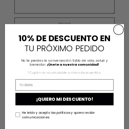
10% DE DESCUENTO EN
TU PRÓXIMO PEDIDO
No te pierdas la conversación. Estilo de vida, salud y
AAIN
ES MODA DEPORTIVA DE
ALTA CALIDAD
,
bienestar.
¡Únete a nuestra comunidad!
DISEÑADA PARA MOTIVARTE E INSPIRARTE A VIVIR
*Cupón no acumulable a otros descuentos.
UN
ESTILO DE VIDA
ACTIVO,
SALUDABLE
Y EN
EQUILIBRIO. PRENDAS QUE VAN MÁS ALLÁ DE LAS
TEMPORADAS Y QUE TE RECUERDAN CADA DÍA
QUE
CUIDARTE ESTU PRIORIDAD
.
¡QUIERO MI DESCUENTO!
He leído y acepto las políticas y quiero recibir
TODA LA TIENDA
comunicaciones.
TOPS
LEGGINS
JUMPSUITS