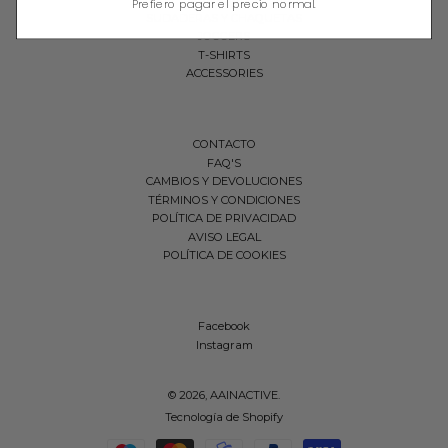
Prefiero pagar el precio normal.
SUDADERAS Y CHAQUETAS
JOGGERS
T-SHIRTS
ACCESSORIES
CONTACTO
FAQ'S
CAMBIOS Y DEVOLUCIONES
TÉRMINOS Y CONDICIONES
POLÍTICA DE PRIVACIDAD
AVISO LEGAL
POLÍTICA DE COOKIES
Facebook
Instagram
© 2026,
AAINACTIVE
.
Tecnología de Shopify
Métodos de pago