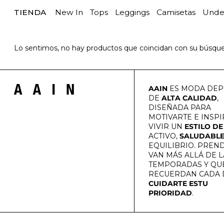
TIENDA
New In
Tops
Leggings
Camisetas
Unde
0 artículos
Lo sentimos, no hay productos que coincidan con su búsque
AAIN
ES MODA DEP
DE
ALTA CALIDAD
,
DISEÑADA PARA
MOTIVARTE E INSPI
VIVIR UN
ESTILO DE
ACTIVO,
SALUDABL
EQUILIBRIO. PREN
VAN MÁS ALLÁ DE L
TEMPORADAS Y QUE
RECUERDAN CADA 
CUIDARTE ESTU
PRIORIDAD
.