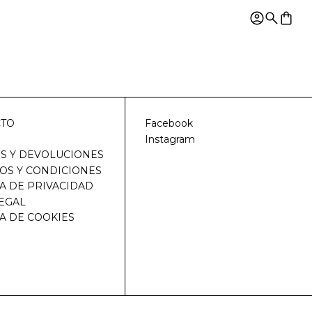
Ingresar
Buscar
0 ar
CTO
Facebook
Instagram
S Y DEVOLUCIONES
OS Y CONDICIONES
CA DE PRIVACIDAD
LEGAL
CA DE COOKIES