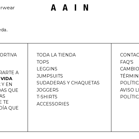
rwear
da..
ORTIVA
TODA LA TIENDA
CONTA
TOPS
FAQ'S
LEGGINS
CAMBIO
RARTE A
JUMPSUITS
TÉRMIN
 VIDA
SUDADERAS Y CHAQUETAS
POLÍTI
E
Y EN
JOGGERS
AVISO 
DAS QUE
AS
T-SHIRTS
POLÍTI
 TE
ACCESSORIES
DÍA QUE