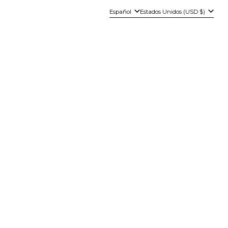
Idioma
País/región
Español
Estados Unidos (USD $)