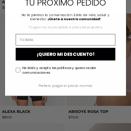
TU PRÓXIMO PEDIDO
ALEXA NUDE
ALEXA BROWN
$89.00
$89.00
No te pierdas la conversación. Estilo de vida, salud y
ALEXA BLACK
ABISOYE ROSA
bienestar.
¡Únete a nuestra comunidad!
*Cupón no acumulable a otros descuentos.
¡QUIERO MI DESCUENTO!
He leído y acepto las políticas y quiero recibir
comunicaciones.
Prefiero pagar el precio normal.
ALEXA BLACK
ABISOYE ROSA TOP
$89.00
$76.00
INTO THE SPACE mini nude
BREATHE MAT