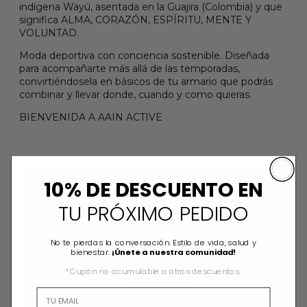
indígena Wayú, asentada en la Guajira (Colombia) y que
significa ALMA, CORAZÓN, ESPÍRITU, MENTE Y
VOLUNTAD.
Moda deportiva con conciencia sostenible. Diseñada
para acompañarte más allá de las temporadas,
convirtiéndosela en básicos de tu armario que podrás
combinar y llevar donde, cuando y como quieras.
BIENVENIDA A AAIN ACTIVE
10% DE DESCUENTO EN
TU PRÓXIMO PEDIDO
No te pierdas la conversación. Estilo de vida, salud y
bienestar.
¡Únete a nuestra comunidad!
*Cupón no acumulable a otros descuentos.