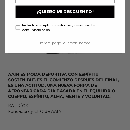
¡QUIERO MI DESCUENTO!
He leído y acepto las políticas y quiero recibir
comunicaciones.
Prefiero pagar el precio normal.
AAIN ES MODA DEPORTIVA CON ESPÍRITU
SOSTENIBLE. ES EL COMIENZO DESPUÉS DEL FINAL,
ES UNA ACTITUD, UNA NUEVA FORMA DE
AFRONTAR CADA DÍA BASADA EN EL EQUILIBRIO
CUERPO, ESPÍRITU, ALMA, MENTE Y VOLUNTAD.
KAT RÍOS
Fundadora y CEO de AAIN