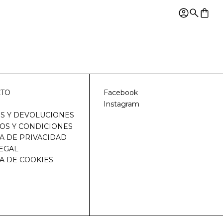
Ingresar
Buscar
0 ar
CTO
Facebook
Instagram
S Y DEVOLUCIONES
OS Y CONDICIONES
CA DE PRIVACIDAD
LEGAL
CA DE COOKIES