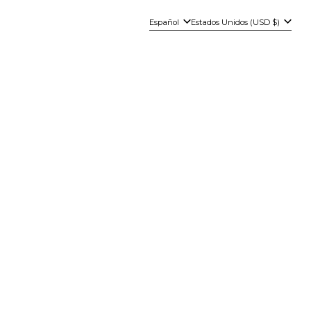
Idioma
País/región
Español
Estados Unidos (USD $)