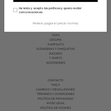
EQUILIBRIO. PRENDAS QUE VAN MÁS ALLÁ DE LAS
TEMPORADAS Y QUE TE RECUERDAN CADA DÍA
He leído y acepto las políticas y quiero recibir
comunicaciones.
QUE
CUIDARTE ESTU PRIORIDAD
.
Prefiero pagar el precio normal.
TODA LA TIENDA
TOPS
LEGGINS
JUMPSUITS
SUDADERAS Y CHAQUETAS
JOGGERS
T-SHIRTS
ACCESSORIES
CONTACTO
FAQ'S
CAMBIOS Y DEVOLUCIONES
TÉRMINOS Y CONDICIONES
POLÍTICA DE PRIVACIDAD
AVISO LEGAL
POLÍTICA DE COOKIES