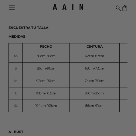
Menú
Buscar
0 ar
ENCUENTRA TU TALLA
MEDIDAS
PECHO
CINTURA
XS
80cm-85cm
62cm-67cm
8
S
86cm-91cm
68cm-73cm
9
M
92cm-97cm
74cm-79cm
10
L
98cm-103cm
80cm-85cm
10
XL
104cm-109cm
86cm-91cm
11
A - BUST