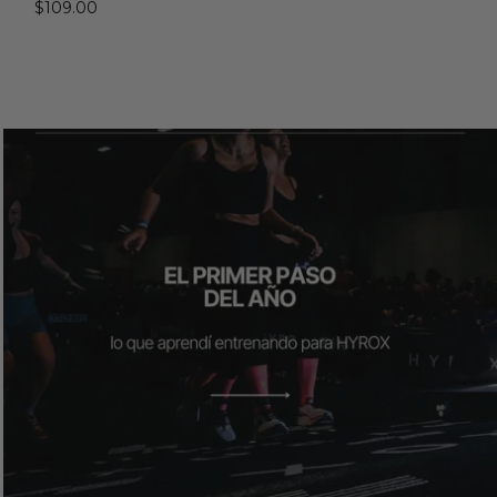
$109.00
a de volver a ti
Leer más: El primer paso del año: lo que aprendí entrenando p