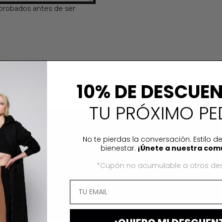
probados antes de ser
10% DE DESCUE
TU PRÓXIMO PE
AGATA TOP GREEN
No te pierdas la conversación. Estilo de
bienestar.
¡Únete a nuestra com
*Cupón no acumulable a otros de