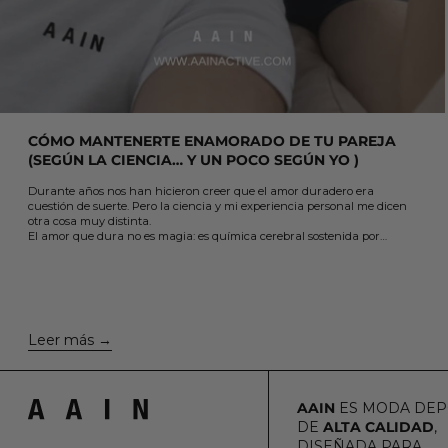
CÓMO MANTENERTE ENAMORADO DE TU PAREJA
(SEGÚN LA CIENCIA… Y UN POCO SEGÚN YO )
Durante años nos han hicieron creer que el amor duradero era
cuestión de suerte. Pero la ciencia y mi experiencia personal me dicen
otra cosa muy distinta.
El amor que dura no es magia: es química cerebral sostenida por
elección y acción.
En este artículo te comparto 5 claves sencillas, que aprendí el otro día
viendo un podcast y que están avaladas por la neurociencia, para
cuidar el vínculo, mantener viva la conexión y volver a enamorarte de
la misma persona una y otra vez....
Leer más
AAIN
ES MODA DEP
DE
ALTA CALIDAD
,
DISEÑADA PARA