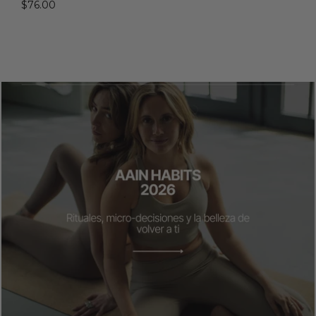
$76.00
iencia… y un poco según yo )
Leer más: AAIN Habits 2026: rituales, micro-decisiones y la bellez