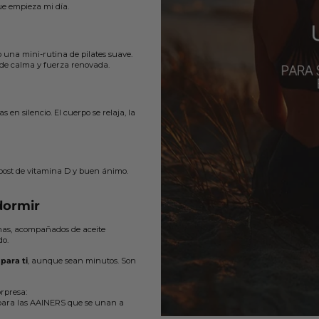
ue empieza mi día.
 una mini-rutina de pilates suave.
 de calma y fuerza renovada.
s en silencio. El cuerpo se relaja, la
 boost de vitamina D y buen ánimo.
dormir
rnas, acompañados de aceite
do.
para ti
, aunque sean minutos. Son
orpresa:
 para las AAINERS que se unan a