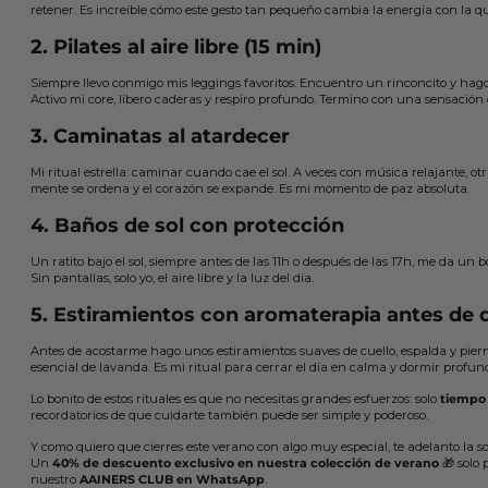
retener. Es increíble cómo este gesto tan pequeño cambia la energía con la q
2. Pilates al aire libre (15 min)
Siempre llevo conmigo mis leggings favoritos. Encuentro un rinconcito y hago
Activo mi core, libero caderas y respiro profundo. Termino con una sensación
3. Caminatas al atardecer
Mi ritual estrella: caminar cuando cae el sol. A veces con música relajante, otra
mente se ordena y el corazón se expande. Es mi momento de paz absoluta.
4. Baños de sol con protección
Un ratito bajo el sol, siempre antes de las 11h o después de las 17h, me da un
Sin pantallas, solo yo, el aire libre y la luz del día.
5. Estiramientos con aromaterapia antes de 
Antes de acostarme hago unos estiramientos suaves de cuello, espalda y pie
esencial de lavanda. Es mi ritual para cerrar el día en calma y dormir profun
Lo bonito de estos rituales es que no necesitas grandes esfuerzos: solo
tiempo 
recordatorios de que cuidarte también puede ser simple y poderoso.
Y como quiero que cierres este verano con algo muy especial, te adelanto la s
Un
40% de descuento exclusivo en nuestra colección de verano
🎁 solo
nuestro
AAINERS CLUB en WhatsApp
.