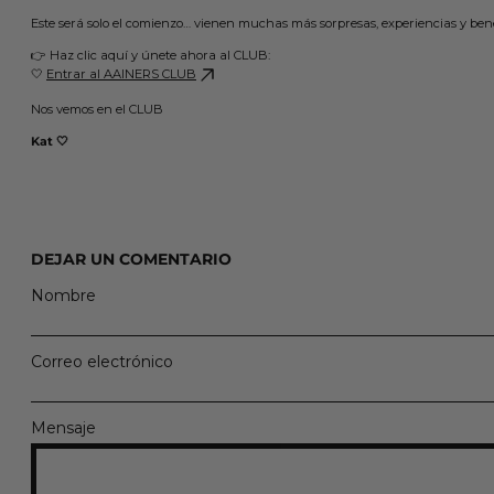
Este será solo el comienzo… vienen muchas más sorpresas, experiencias y bene
👉 Haz clic aquí y únete ahora al CLUB:
🤍
Entrar al AAINERS CLUB
Nos vemos en el CLUB
Kat 🤍
DEJAR UN COMENTARIO
Nombre
Correo electrónico
Mensaje