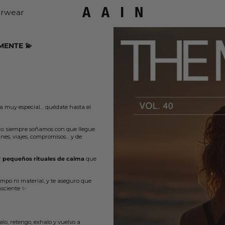
rwear
MENTE 💫
ra muy especial… quédate hasta el
lgo: siempre soñamos con que llegue
nes, viajes, compromisos… y de
r
pequeños rituales de calma
que
iempo ni material, y te aseguro que
nsciente ✨
lo, retengo, exhalo y vuelvo a