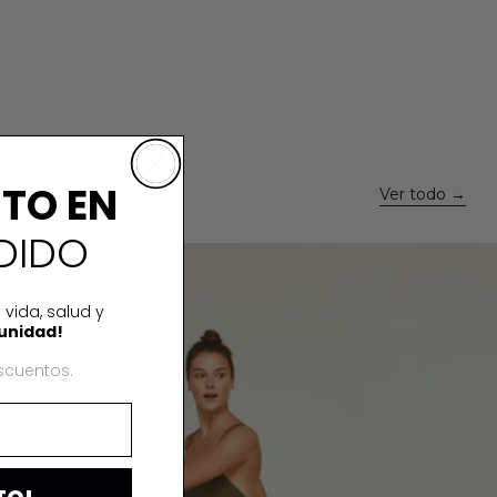
NTO EN
Ver todo
DIDO
ANITA GREEN JUMPSUIT
 vida, salud y
unidad!
scuentos.