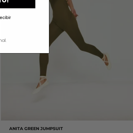
TO!
ecibir
al.
ANITA GREEN JUMPSUIT