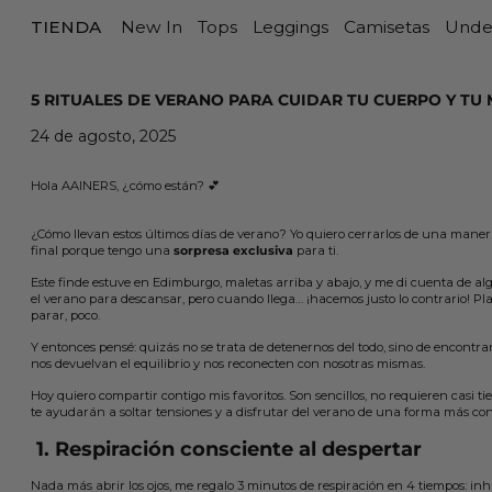
TIENDA
New In
Tops
Leggings
Camisetas
Unde
5 RITUALES DE VERANO PARA CUIDAR TU CUERPO Y TU 
24 de agosto, 2025
Hola AAINERS, ¿cómo están? 💕
¿Cómo llevan estos últimos días de verano? Yo quiero cerrarlos de una mane
final porque tengo una
sorpresa exclusiva
para ti.
Este finde estuve en Edimburgo, maletas arriba y abajo, y me di cuenta de a
el verano para descansar, pero cuando llega… ¡hacemos justo lo contrario! Pla
parar, poco.
Y entonces pensé: quizás no se trata de detenernos del todo, sino de encontra
nos devuelvan el equilibrio y nos reconecten con nosotras mismas.
Hoy quiero compartir contigo mis favoritos. Son sencillos, no requieren casi t
te ayudarán a soltar tensiones y a disfrutar del verano de una forma más co
1. Respiración consciente al despertar
Nada más abrir los ojos, me regalo 3 minutos de respiración en 4 tiempos: inha