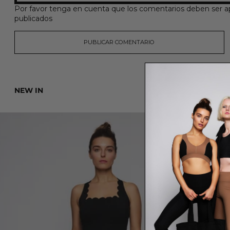
Por favor tenga en cuenta que los comentarios deben ser a
publicados
NEW IN
ZOE JUMPSUIT