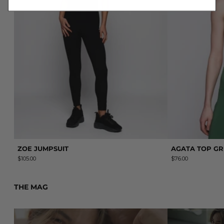
ZOE JUMPSUIT
AGATA TOP G
$105.00
$76.00
THE MAG
Leer más: Cómo mantenerte enamorado de tu pareja (según 
Leer más: AAIN H