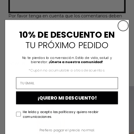
Por favor tenga en cuenta que los comentarios deben
ser aprobados antes de ser publicados
10% DE DESCUENTO EN
TU PRÓXIMO PEDIDO
No te pierdas la conversación. Estilo de vida, salud y
bienestar.
¡Únete a nuestra comunidad!
NEW IN
*Cupón no acumulable a otros descuentos.
Ver todo
ZOE JUMPSUIT
¡QUIERO MI DESCUENTO!
He leído y acepto las políticas y quiero recibir
comunicaciones.
Prefiero pagar el precio normal.