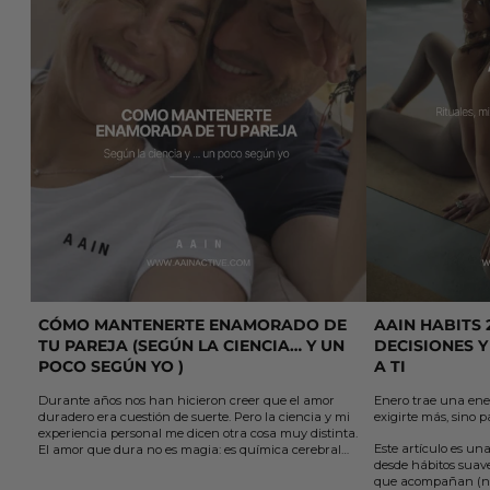
CÓMO MANTENERTE ENAMORADO DE
AAIN HABITS 
TU PAREJA (SEGÚN LA CIENCIA… Y UN
DECISIONES Y
POCO SEGÚN YO )
A TI
Durante años nos han hicieron creer que el amor
Enero trae una ene
duradero era cuestión de suerte. Pero la ciencia y mi
exigirte más, sino p
experiencia personal me dicen otra cosa muy distinta.
Este artículo es una
El amor que dura no es magia: es química cerebral
desde hábitos suaves
sostenida por elección y acción.
que acompañan (no
En este artículo te comparto 5 claves sencillas, que