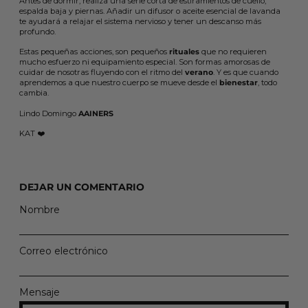
Antes de dormir, realiza una serie corta de estiramientos de cuello,
espalda baja y piernas. Añadir un difusor o aceite esencial de lavanda
te ayudará a relajar el sistema nervioso y tener un descanso más
profundo.
Estas pequeñas acciones, son pequeños
rituales
que no requieren
mucho esfuerzo ni equipamiento especial. Son formas amorosas de
cuidar de nosotras fluyendo con el ritmo del
verano
. Y es que cuando
aprendemos a que nuestro cuerpo se mueve desde el
bienestar
, todo
cambia.
Lindo Domingo
AAINERS
KAT ❤️
DEJAR UN COMENTARIO
Nombre
Correo electrónico
Mensaje