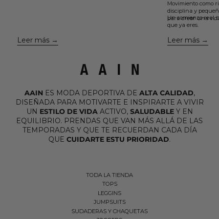
Movimiento como ri
aprendí el otro día viendo un podcast y que están
disciplina y pequeñ
avaladas por la neurociencia, para cuidar el vínculo,
Un comienzo real, c
para crear una vid
mantener viva la conexión y volver a enamorarte de
que ya eres.
la misma persona una y otra vez....
Leer más
Leer más
AAIN
ES MODA DEPORTIVA DE
ALTA CALIDAD
,
DISEÑADA PARA MOTIVARTE E INSPIRARTE A VIVIR
UN
ESTILO DE VIDA
ACTIVO,
SALUDABLE
Y EN
EQUILIBRIO. PRENDAS QUE VAN MÁS ALLÁ DE LAS
TEMPORADAS Y QUE TE RECUERDAN CADA DÍA
QUE
CUIDARTE ESTU PRIORIDAD
.
TODA LA TIENDA
TOPS
LEGGINS
JUMPSUITS
SUDADERAS Y CHAQUETAS