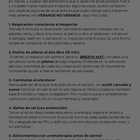
en mente, y a pesar del estrés extra que a veces me produce estar fuera
y no poder hacer nada para resolver algunas cosas, quiero compartir
con vosotras algunas de las prácticas que suelo utilizar para hacerme
más amenos mis
VERANOS NO VERANOS
Aquí mis 5 tips:
1. Respiración consciente al despertar
Tómate 3 minutos al levantarte. Siéntate en posición cómoda, con la
espalda recta, y lleva una mano al pecho y otra al abdomen. Inhala en
4 tiempos, retén en 4, exhala en 4. Hazlo durante 5 ciclos. Es una forma
simple de comenzar el día centrada y serena.
2. Rutina de pilates al aire libre (15 min)
Si tienes un espacio con sombra, lleva tu
BREATH MAT
y prueba una
secuencia corta de
pilates
de bajo impacto. Enfócate en la activación
del core, movilidad de caderas y respiración profunda. El movimiento
consciente ayuda a liberar tensiones acumuladas.
3. Caminatas al atardecer
Esto puede ser de lo que más disfruto en el verano,
un
outfit cómodo y
suave
Caminar al caer el sol no solo regula el ritmo circadiano, también
baja el cortisol y mejora la digestión. Pon música suave o simplemente
camina en silencio. Es un ritual hermoso y reparador.
4. Baños de sol (con protección)
Tomar el sol en dosis moderadas eleva la energía, mejora el ánimo y
fortalece el sistema inmune. Busca los horarios adecuados (antes de las
11h o después de las 17h) y disfruta unos minutos con protección solar y
sin pantallas.
5. Estiramientos con aromaterapia antes de dormir