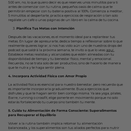
5:00 am, no, lo que quiero decir es que reserves unos minutitos para ti
antes de comenzar con tu rutina, pequeños oasis de calma que te
permitirán empezar con tu bateria positiva al 100%. Comienza a meditar,
5 minutitos al despertarte, practica ejercicios de respiración o tan solo
regálate un café o unas páginas de un libro en la calma de tu cocina.
Planifica Tus Metas con Intención
Después de las vacaciones, es el momento ideal para replantear tus
metas. En lugar de apresurarte, dedica tiempo a reflexionar sobre lo que
realmente quieres lograr, si nos has visto aún uno de nuestros drops del
podcast que saldrá la próxima semana, te invito a que lo veas
aquí
.
Establece metas realistas y alcanzables que estén alineadas con tu
disponibilidad de tiempo y tu bienestar físico, mental y emocional.
Recuerda, no se trata solo de ser productivo, sino de hacerlo de manera
que te nutra y te haga sentir plena.
4. Incorpora Actividad Física con Amor Propio
La actividad física es esencial para nuestro bienestar, pero recuerda que
es importante incorporarla gradualmente. Busca ejercicios que
disfrutes y que te hagan sentir bien contigo misma. Ya sea yoga, pilates,
Barre, running o crossfit, elige ponerte en movimiento porque no solo
estarás fortaleciendo tu cuerpo sino también tu mente.
5. Cuida tu Alimentación de Forma Consciente: Superalimentos
para Recuperar el Equilibrio
Volver a la rutina también implica retomar tu alimentación
balanceada, y los superalimentos son tus aliados perfectos para nutrir