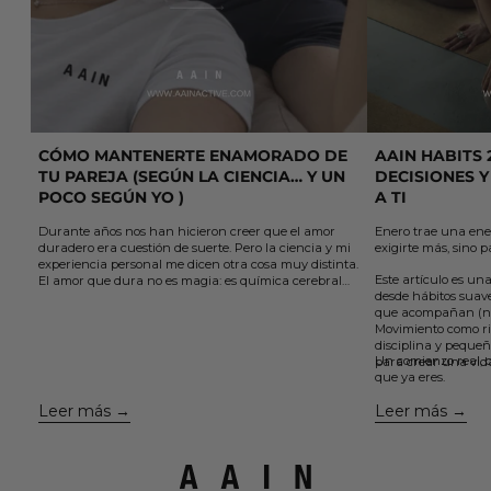
CÓMO MANTENERTE ENAMORADO DE
AAIN HABITS 
TU PAREJA (SEGÚN LA CIENCIA… Y UN
DECISIONES Y
POCO SEGÚN YO )
A TI
Durante años nos han hicieron creer que el amor
Enero trae una ene
duradero era cuestión de suerte. Pero la ciencia y mi
exigirte más, sino p
experiencia personal me dicen otra cosa muy distinta.
Este artículo es una
El amor que dura no es magia: es química cerebral
desde hábitos suaves
sostenida por elección y acción.
que acompañan (no
En este artículo te comparto 5 claves sencillas, que
Movimiento como ri
aprendí el otro día viendo un podcast y que están
disciplina y pequeñ
avaladas por la neurociencia, para cuidar el vínculo,
Un comienzo real, c
para crear una vid
mantener viva la conexión y volver a enamorarte de
que ya eres.
la misma persona una y otra vez....
Leer más
Leer más