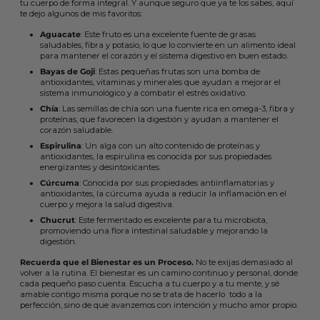
tu cuerpo de forma integral. Y aunque seguro que ya te los sabes, aquí
te dejo algunos de mis favoritos:
Aguacate
: Este fruto es una excelente fuente de grasas
saludables, fibra y potasio, lo que lo convierte en un alimento ideal
para mantener el corazón y el sistema digestivo en buen estado.
Bayas de Goji
: Estas pequeñas frutas son una bomba de
antioxidantes, vitaminas y minerales que ayudan a mejorar el
sistema inmunológico y a combatir el estrés oxidativo.
Chía
: Las semillas de chía son una fuente rica en omega-3, fibra y
proteínas, que favorecen la digestión y ayudan a mantener el
corazón saludable.
Espirulina
: Un alga con un alto contenido de proteínas y
antioxidantes, la espirulina es conocida por sus propiedades
energizantes y desintoxicantes.
Cúrcuma
: Conocida por sus propiedades antiinflamatorias y
antioxidantes, la cúrcuma ayuda a reducir la inflamación en el
cuerpo y mejora la salud digestiva.
Chucrut
: Este fermentado es excelente para tu microbiota,
promoviendo una flora intestinal saludable y mejorando la
digestión.
Recuerda que el Bienestar es un Proceso.
No te exijas demasiado al
volver a la rutina. El bienestar es un camino continuo y personal, donde
cada pequeño paso cuenta. Escucha a tu cuerpo y a tu mente, y sé
amable contigo misma porque no se trata de hacerlo todo a la
perfección, sino de que avanzemos con intención y mucho amor propio.