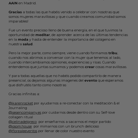
AAIN
en Madrid.
Gracias
a todas las que habéis venido a celebrar con nosotras que
somos mujeres maravillosas y que cuando creamos comunidad somos
imparables!
Fue un evento precioso lleno de buena energía, en el que tuvimos la
oportunidad de
meditar
, de aprender acerca de las últimas tendencias
en la
moda
y hasta de entender la importancia del colágeno en
nuestra
salud
.
Pero la mejor parte, como siempre, viene cuando formamos
tribu
,
cuando nos abrimos a conversar con la mujer que tenemos al lado,
cuando intercambiamos opiniones, experiencias y risas. Cuando
entendemos que juntas sumamos y podemos
crear
cosas maravillosas.
Y para todas aquellas que no habéis podido compartirlo de manera
presencial, os dejamos algunas imagenes del
evento
que esperamos
que disfrutéis tanto como nosotras
Gracias infinitas a:
@karenrocket
por ayudarnos a re-conectar con la meditación & el
Journaling
@sesencompany.es
por cuidarnos desde dentro con su Self-love
collagen ritual
@celinadelgreco
por enseñarnos a sacarnos el mejor partido
@osom.house
por mimarnos con un brunch delicioso
@florealeeventos
por llenar de color nuestro evento