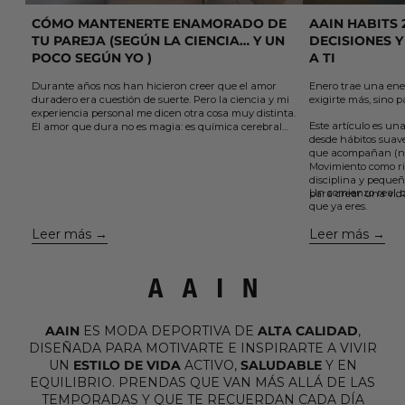
CÓMO MANTENERTE ENAMORADO DE
AAIN HABITS 
TU PAREJA (SEGÚN LA CIENCIA… Y UN
DECISIONES Y
POCO SEGÚN YO )
A TI
Durante años nos han hicieron creer que el amor
Enero trae una ene
duradero era cuestión de suerte. Pero la ciencia y mi
exigirte más, sino p
experiencia personal me dicen otra cosa muy distinta.
Este artículo es una
El amor que dura no es magia: es química cerebral
desde hábitos suaves
sostenida por elección y acción.
que acompañan (no
En este artículo te comparto 5 claves sencillas, que
Movimiento como ri
aprendí el otro día viendo un podcast y que están
disciplina y pequeñ
avaladas por la neurociencia, para cuidar el vínculo,
Un comienzo real, c
para crear una vid
mantener viva la conexión y volver a enamorarte de
que ya eres.
la misma persona una y otra vez....
Leer más
Leer más
AAIN
ES MODA DEPORTIVA DE
ALTA CALIDAD
,
DISEÑADA PARA MOTIVARTE E INSPIRARTE A VIVIR
UN
ESTILO DE VIDA
ACTIVO,
SALUDABLE
Y EN
EQUILIBRIO. PRENDAS QUE VAN MÁS ALLÁ DE LAS
TEMPORADAS Y QUE TE RECUERDAN CADA DÍA