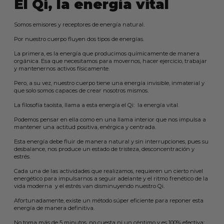
El Qi, la energía vital
Somos emisores y receptores de energía natural.
Por nuestro cuerpo fluyen dos tipos de energías.
La primera, es la energía que producimos químicamente de manera
orgánica. Esa que necesitamos para movernos, hacer ejercicio, trabajar
y mantenernos activos físicamente.
Pero, a su vez, nuestro cuerpo tiene una energía invisible, inmaterial y
que solo somos capaces de crear nosotros mismos.
La filosofía taoísta, llama a esta energía el Qi: la energía vital.
Podemos pensar en ella como en una llama interior que nos impulsa a
mantener una actitud positiva, enérgica y centrada.
Esta energía debe fluir de manera natural y sin interrupciones, pues su
desbalance, nos produce un estado de tristeza, desconcentración y
estrés.
Cada una de las actividades que realizamos, requieren un cierto nivel
energético para impulsarnos a seguir adelante y el ritmo frenético de la
vida moderna y el estrés van disminuyendo nuestro Qi.
Afortunadamente, existe un método súper eficiente para reponer esta
energía de manera definitiva.
No toma más de 5 minutos, no cuesta ni un céntimo y es 100% efectiva: