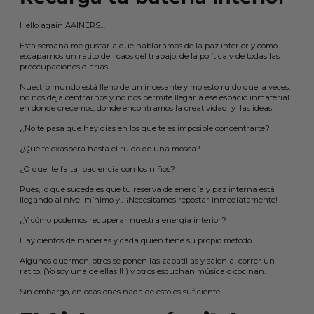
Hello again AAINERS…
Esta semana me gustaría que habláramos de la paz interior y como
escaparnos un ratito del caos del trabajo, de la política y de todas las
preocupaciones diarias.
Nuestro mundo está lleno de un incesante y molesto ruido que, a veces,
no nos deja centrarnos y no nos permite llegar a ese espacio inmaterial
en donde crecemos, donde encontramos la creatividad y las ideas.
¿No te pasa que hay días en los que te es imposible concentrarte?
¿Qué te exaspera hasta el ruido de una mosca?
¿O que te falta paciencia con los niños?
Pues, lo que sucede es que tu reserva de energía y paz interna está
llegando al nivel mínimo y... ¡Necesitamos repostar inmediatamente!
¿Y cómo podemos recuperar nuestra energía interior?
Hay cientos de maneras y cada quien tiene su propio método.
Algunos duermen, otros se ponen las zapatillas y salen a correr un
ratito. (Yo soy una de ellas!!! ) y otros escuchan música o cocinan.
Sin embargo, en ocasiones nada de esto es suficiente.