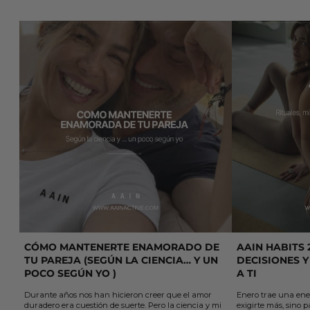
Leer más: Cómo mantenerte enamorado de tu pareja (según 
Leer más: AAIN H
CÓMO MANTENERTE ENAMORADO DE
AAIN HABITS 
TU PAREJA (SEGÚN LA CIENCIA… Y UN
DECISIONES Y
POCO SEGÚN YO )
A TI
Durante años nos han hicieron creer que el amor
Enero trae una ene
duradero era cuestión de suerte. Pero la ciencia y mi
exigirte más, sino p