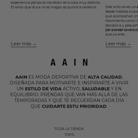
experiencia personal me dicen otra cosa muy distinta.
Este artículo es una
El amor que dura no es magia: es química cerebral
desde hábitos suaves
sostenida por elección y acción.
que acompañan (no
En este artículo te comparto 5 claves sencillas, que
Movimiento como ri
aprendí el otro día viendo un podcast y que están
disciplina y pequeñ
avaladas por la neurociencia, para cuidar el vínculo,
Un comienzo real, c
para crear una vid
mantener viva la conexión y volver a enamorarte de
que ya eres.
la misma persona una y otra vez....
Leer más
Leer más
AAIN
ES MODA DEPORTIVA DE
ALTA CALIDAD
,
DISEÑADA PARA MOTIVARTE E INSPIRARTE A VIVIR
UN
ESTILO DE VIDA
ACTIVO,
SALUDABLE
Y EN
EQUILIBRIO. PRENDAS QUE VAN MÁS ALLÁ DE LAS
TEMPORADAS Y QUE TE RECUERDAN CADA DÍA
QUE
CUIDARTE ESTU PRIORIDAD
.
TODA LA TIENDA
TOPS