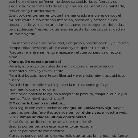
que honra el cuerpo femenino desde su sabiduría, su fuerza y su
elegancia. No se trata solo de esculpir músculos. Se trata de habitarte,
escucharte y transformarte.
Este tipo de entrenamiento que ha enamorado a mujeres de todo el
mundo invita a moverte con intención, precisión y presencia. Las
secuencias fluyen como una danza: suaves pero exigentes, delicadas
pero poderosas. Y eso es lo que más me gusta. Es fuerza y suavidad en
un mismo gesto.
Una manera de ganar movilidad, elongación, coordinación… y al mismo
tiempo, soltar tensiones, abrir espacio y recuperar tu centro.
Porque sí: el entrenamiento empieza en el cuerpo, pero va directo al
alma.
¿Para quién es esta práctica?
Para ti, si como yo, disfrutas del ejercicio como una experiencia
placentera, activa y revitalizante.
Para ti, si buscás moverte con libertad y elegancia, mientras cuidás tu
cuerpo.
Para ti, si querés volver a tu eje, con la música como guía y el
movimiento como medicina.
Este tipo de práctica te ayuda a mejorar la postura, relajar el cuello y la
mente . Todo mientras disfrutas!!!
🎁
Y como lo bueno se celebra…
Para seguir con este subidón de energía,
RE-LANZAMOS
algunas de
vuestras prendas favoritas que vuelven por
última vez
a nuestra web.
Sí, sí:
últimas unidades, última oportunidad.
Ya sabés lo que dicen: el que avisa no es traidor 😉
Gracias por ser parte de este momento tan especial.
Gracias por moverte con nosotras.
Y gracias por demostrar, una vez más, que juntas, brillamos más fuerte.