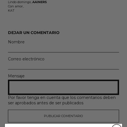
Lindo domingo,
AAINERS
Con amor,
KAT
DEJAR UN COMENTARIO
Nombre
Correo electrónico
Mensaje
Por favor tenga en cuenta que los comentarios deben
ser aprobados antes de ser publicados