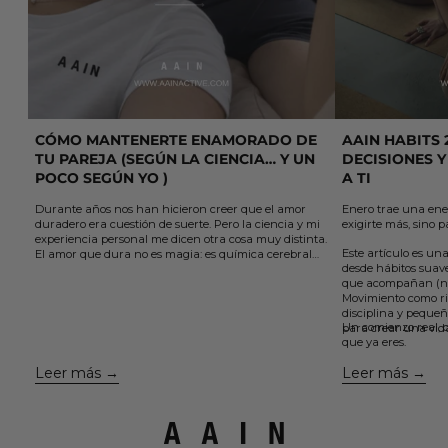
CÓMO MANTENERTE ENAMORADO DE
AAIN HABITS 
TU PAREJA (SEGÚN LA CIENCIA… Y UN
DECISIONES Y
POCO SEGÚN YO )
A TI
Durante años nos han hicieron creer que el amor
Enero trae una ene
duradero era cuestión de suerte. Pero la ciencia y mi
exigirte más, sino p
experiencia personal me dicen otra cosa muy distinta.
Este artículo es una
El amor que dura no es magia: es química cerebral
desde hábitos suaves
sostenida por elección y acción.
que acompañan (no
En este artículo te comparto 5 claves sencillas, que
Movimiento como ri
aprendí el otro día viendo un podcast y que están
disciplina y pequeñ
avaladas por la neurociencia, para cuidar el vínculo,
Un comienzo real, c
para crear una vid
mantener viva la conexión y volver a enamorarte de
que ya eres.
la misma persona una y otra vez....
Leer más
Leer más