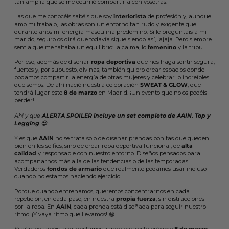
tan amplia que se me ocurrió compartirla con vosotras.
Las que me conocéis sabéis que soy
interiorista
de profesión y, aunque
amo mi trabajo, las obras son un entorno tan rudo y exigente que
durante años mi energía masculina predominó. Si le preguntáis a mi
marido, seguro os dirá que todavía sigue siendo así, jajaja. Pero siempre
sentía que me faltaba un equilibrio: la calma, lo
femenino
y la tribu.
Por eso, además de diseñar
ropa deportiva
que nos haga sentir segura,
fuertes y, por supuesto, divinas, también quiero crear espacios donde
podamos compartir la energía de otras mujeres y celebrar lo increíbles
que somos. De ahí nació nuestra celebración
SWEAT & GLOW
, que
tendrá lugar este
8 de marzo
en Madrid. ¡Un evento que no os podéis
perder!
Ah! y que
ALERTA SPOILER incluye un set completo de AAIN. Top y
Legging 😍
Y es que
AAIN
no se trata solo de diseñar prendas bonitas que queden
bien en los selfies, sino de crear ropa deportiva funcional, de
alta
calidad
y responsable con nuestro entorno. Diseños pensados para
acompañarnos más allá de las tendencias o de las temporadas.
Verdaderos
fondos de armario
que realmente podamos usar incluso
cuando no estamos haciendo ejercicio.
Porque cuando entrenamos, queremos concentrarnos en cada
repetición, en cada paso, en nuestra
propia fuerza
, sin distracciones
por la ropa. En
AAIN
, cada prenda está diseñada para seguir nuestro
ritmo. ¡Y vaya ritmo que llevamos! 😅
Si aún no sabéis la que estamos liando para este próximo
8 de marzo
,