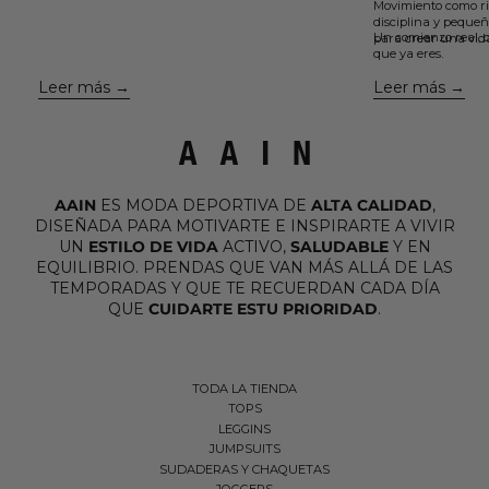
Movimiento como ri
aprendí el otro día viendo un podcast y que están
disciplina y pequeñ
avaladas por la neurociencia, para cuidar el vínculo,
Un comienzo real, c
para crear una vid
mantener viva la conexión y volver a enamorarte de
que ya eres.
la misma persona una y otra vez....
Leer más
Leer más
AAIN
ES MODA DEPORTIVA DE
ALTA CALIDAD
,
DISEÑADA PARA MOTIVARTE E INSPIRARTE A VIVIR
UN
ESTILO DE VIDA
ACTIVO,
SALUDABLE
Y EN
EQUILIBRIO. PRENDAS QUE VAN MÁS ALLÁ DE LAS
TEMPORADAS Y QUE TE RECUERDAN CADA DÍA
QUE
CUIDARTE ESTU PRIORIDAD
.
TODA LA TIENDA
TOPS
LEGGINS
JUMPSUITS
SUDADERAS Y CHAQUETAS