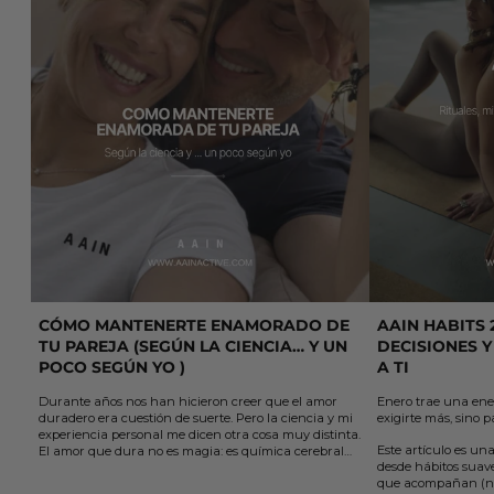
CÓMO MANTENERTE ENAMORADO DE
AAIN HABITS 
TU PAREJA (SEGÚN LA CIENCIA… Y UN
DECISIONES Y
POCO SEGÚN YO )
A TI
Durante años nos han hicieron creer que el amor
Enero trae una ene
duradero era cuestión de suerte. Pero la ciencia y mi
exigirte más, sino p
experiencia personal me dicen otra cosa muy distinta.
Este artículo es una
El amor que dura no es magia: es química cerebral
desde hábitos suaves
sostenida por elección y acción.
que acompañan (no
En este artículo te comparto 5 claves sencillas, que