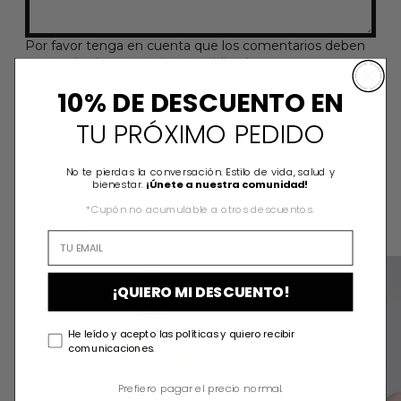
Por favor tenga en cuenta que los comentarios deben
ser aprobados antes de ser publicados
10% DE DESCUENTO EN
TU PRÓXIMO PEDIDO
No te pierdas la conversación. Estilo de vida, salud y
bienestar.
¡Únete a nuestra comunidad!
NEW IN
*Cupón no acumulable a otros descuentos.
Ver todo
ZOE JUMPSUIT
¡QUIERO MI DESCUENTO!
He leído y acepto las políticas y quiero recibir
comunicaciones.
Prefiero pagar el precio normal.