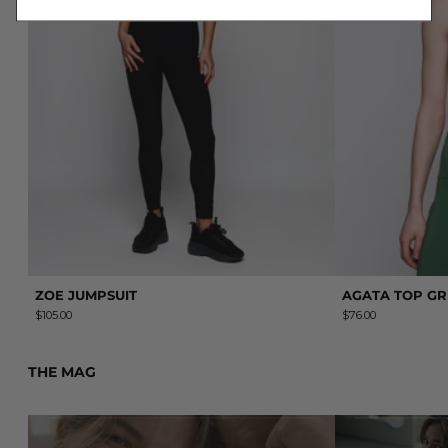
ZOE JUMPSUIT
AGATA TOP G
$105.00
$76.00
THE MAG
Leer más: Cómo mantenerte enamorado de tu pareja (según 
Leer más: AAIN H