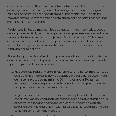
Olvídate de las pastillas milagrosas, las dietas flash o los tratamientos
express y es que con la llegada del verano y como cada año, seguro
muchas de nosotras nos encontramos nuevamente con uno de los
mayores retos que afrontamos en esta época del año, sentirnos seguras
en nuestra ropa de verano.
Perder esos kilitos de más, con los que nos sentimos incómodas, puede
ser un proceso difícil, pero hay algunas cosas que siempre puedes hacer
para ayudarte a alcanzar tus objetivos. Por supuesto en AAIN somos
defensoras convencidas de que el peso es solo un reflejo de un estilo de
vida saludable y esta es una cuestión que no deberíamos olvidar en
ninguna época del año.
Sin embargo, si estás soñando con ponerte ese bikini diminuto y sientes
que necesitas un cambio para mirarte al espejo con mayor seguridad,
aquí te dejamos algunos consejos:
Haz ejercicio regularmente: El ejercicio es una parte importante de
cualquier plan de estilo de vida saludable y pérdida de peso. Trata
de hacer ejercicio como mínimo 30 minutos al día. Ponte tus
leggings, mírate al espejo y convéncete a ti misma que tu puedes
porque tu salud es lo más importante.
Regalate un buen outfit con el que te veas y te sientas bien, es la
mejor motivación. Asegúrate de escoger prendas que cumplan tus
expectativas, leggings cómodos, con control abdomen o efecto
segunda piel.
Victoria black
,
Asia Malva
o
Liliana Legging
sin duda
te harán sentir cómoda y segura.