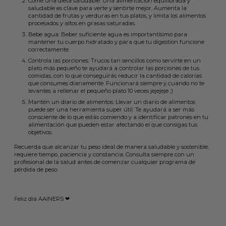
Come una dieta saludable: Una alimentación equilibrada y
saludable es clave para verte y sentirte mejor. Aumenta la
cantidad de frutas y verduras en tus platos, y limita los alimentos
procesados y altos en grasas saturadas.
Bebe agua: Beber suficiente agua es importantísimo para
mantener tu cuerpo hidratado y para que tu digestión funcione
correctamente.
Controla las porciones: Trucos tan sencillos como servirte en un
plato más pequeño te ayudará a controlar las porciones de tus
comidas, con lo que conseguirás reducir la cantidad de calorías
que consumes diariamente. Funcionará siempre y cuando no te
levantes a rellenar el pequeño plato 10 veces jejejeje ;)
Mantén un diario de alimentos: Llevar un diario de alimentos
puede ser una herramienta super útil. Te ayudará a ser más
consciente de lo que estás comiendo y a identificar patrones en tu
alimentación que pueden estar afectando el que consigas tus
objetivos.
Recuerda que alcanzar tu peso ideal de manera saludable y sostenible,
requiere tiempo, paciencia y constancia. Consulta siempre con un
profesional de la salud antes de comenzar cualquier programa de
pérdida de peso.
Feliz día AAINERS ❤