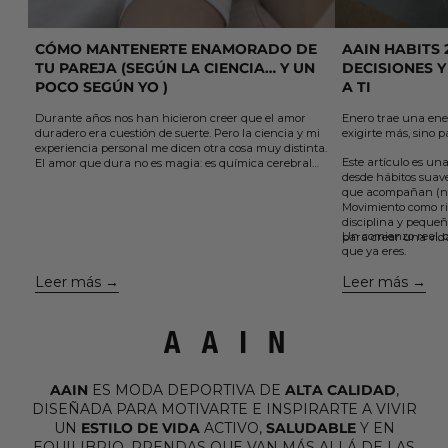
CÓMO MANTENERTE ENAMORADO DE
AAIN HABITS 
TU PAREJA (SEGÚN LA CIENCIA… Y UN
DECISIONES Y
POCO SEGÚN YO )
A TI
Durante años nos han hicieron creer que el amor
Enero trae una ene
duradero era cuestión de suerte. Pero la ciencia y mi
exigirte más, sino p
experiencia personal me dicen otra cosa muy distinta.
Este artículo es una
El amor que dura no es magia: es química cerebral
desde hábitos suaves
sostenida por elección y acción.
que acompañan (no
En este artículo te comparto 5 claves sencillas, que
Movimiento como ri
aprendí el otro día viendo un podcast y que están
disciplina y pequeñ
avaladas por la neurociencia, para cuidar el vínculo,
Un comienzo real, c
para crear una vid
mantener viva la conexión y volver a enamorarte de
que ya eres.
la misma persona una y otra vez....
Leer más
Leer más
AAIN
ES MODA DEPORTIVA DE
ALTA CALIDAD
,
DISEÑADA PARA MOTIVARTE E INSPIRARTE A VIVIR
UN
ESTILO DE VIDA
ACTIVO,
SALUDABLE
Y EN
EQUILIBRIO. PRENDAS QUE VAN MÁS ALLÁ DE LAS