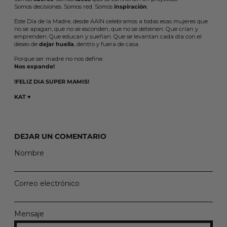
Somos decisiones. Somos red. Somos
inspiración
.
Este Día de la Madre, desde AAIN celebramos a todas esas mujeres que
no se apagan, que no se esconden, que no se detienen. Que crían y
emprenden. Que educan y sueñan. Que se levantan cada día con el
deseo de
dejar huella
, dentro y fuera de casa.
Porque ser madre no nos define.
Nos expande!
!FELIZ DIA SUPER MAMIS!
KAT ♥️
DEJAR UN COMENTARIO
Nombre
Correo electrónico
Mensaje