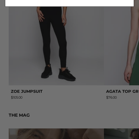
ZOE JUMPSUIT
AGATA TOP G
$105.00
$76.00
THE MAG
Leer más: Cómo mantenerte enamorado de tu pareja (según 
Leer más: AAIN H