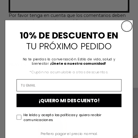
Por favor tenga en cuenta que los comentarios deben
ser aprobados antes de ser publicados
10% DE DESCUENTO EN
TU PRÓXIMO PEDIDO
No te pierdas la conversación. Estilo de vida, salud y
bienestar.
¡Únete a nuestra comunidad!
NEW IN
*Cupón no acumulable a otros descuentos.
Ver todo
ZOE JUMPSUIT
¡QUIERO MI DESCUENTO!
He leído y acepto las políticas y quiero recibir
comunicaciones.
Prefiero pagar el precio normal.