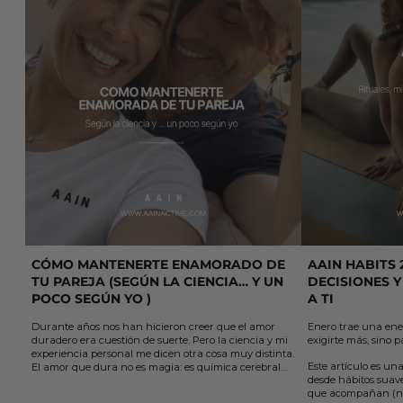
CÓMO MANTENERTE ENAMORADO DE
AAIN HABITS 
TU PAREJA (SEGÚN LA CIENCIA… Y UN
DECISIONES Y
POCO SEGÚN YO )
A TI
Durante años nos han hicieron creer que el amor
Enero trae una ene
duradero era cuestión de suerte. Pero la ciencia y mi
exigirte más, sino p
experiencia personal me dicen otra cosa muy distinta.
Este artículo es una
El amor que dura no es magia: es química cerebral
desde hábitos suaves
sostenida por elección y acción.
que acompañan (no
En este artículo te comparto 5 claves sencillas, que