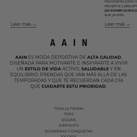
Movimiento como ri
aprendí el otro día viendo un podcast y que están
disciplina y pequeñ
avaladas por la neurociencia, para cuidar el vínculo,
Un comienzo real, c
para crear una vid
mantener viva la conexión y volver a enamorarte de
que ya eres.
la misma persona una y otra vez....
Leer más
Leer más
AAIN
ES MODA DEPORTIVA DE
ALTA CALIDAD
,
DISEÑADA PARA MOTIVARTE E INSPIRARTE A VIVIR
UN
ESTILO DE VIDA
ACTIVO,
SALUDABLE
Y EN
EQUILIBRIO. PRENDAS QUE VAN MÁS ALLÁ DE LAS
TEMPORADAS Y QUE TE RECUERDAN CADA DÍA
QUE
CUIDARTE ESTU PRIORIDAD
.
TODA LA TIENDA
TOPS
LEGGINS
JUMPSUITS
SUDADERAS Y CHAQUETAS
JOGGERS