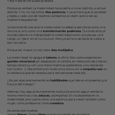
Y esa frase se me quedó grabada.
Porque es verdad. La maternidad nos enseña a mirar distinto, a actuar
distinto. Y no, no nos limita.
Nos potencia.
Y ya es hora que la sociedad
y todos y cada uno de nosotros cambiemos la visión acerca de las
madres trabajadoras!
Sinceramente creo que la maternidad no debería percibirse como una
renuncia, sino como una
transformación poderosa
. Durante años, el
mundo laboral ha interpretado la maternidad como una pausa, una
carga, un “pero” en el currículum. Pero ya es hora de darle la vuelta a
esa narrativa.
Porque ser madre no nos resta.
Nos multiplica
.
La maternidad no apaga el
talento
, lo afina. Nos vuelve expertas en
gestión emocional
, en adaptación al cambio, en resolución de crisis en
tiempo récord (¡y con una mano mientras sostenemos una merienda
con la otra ...!). Nos entrena en la escucha activa, en la
empatía real
, en
la resiliencia que se necesita para reinventarse cada día.
¿No son esas precisamente las
habilidades
que lideran el presente (y el
futuro) del trabajo?
Además, hay algo profundamente revolucionario en seguir siendo tú
misma mientras crías,
educas
, acompañas. En no disolverse en la
maternidad, sino usarla como una palanca para crecer también como
mujer, como profesional, como
creadora
.
No somos solo madres.
Somos
líderes
. Somos
ideas
que se convierten en proyectos.