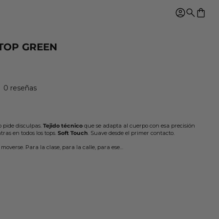
Ingresar
Buscar
0 ar
TOP GREEN
tual
0 reseñas
o pide disculpas.
Tejido técnico
que se adapta al cuerpo con esa precisión
ras en todos los tops.
Soft Touch
. Suave desde el primer contacto.
overse. Para la clase, para la calle, para ese…