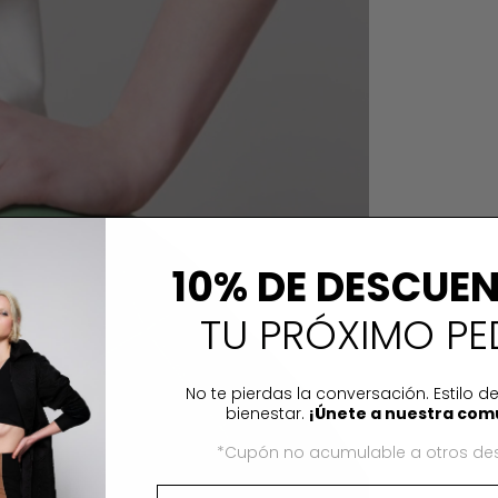
10% DE DESCUE
TU PRÓXIMO PE
No te pierdas la conversación. Estilo de
bienestar.
¡Únete a nuestra com
*Cupón no acumulable a otros de