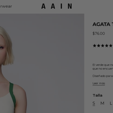
rwear
AGATA 
$76.00
Precio habi
El verde que n
que no encuent
Diseñado para m
Leer más
Talla
S
M
L