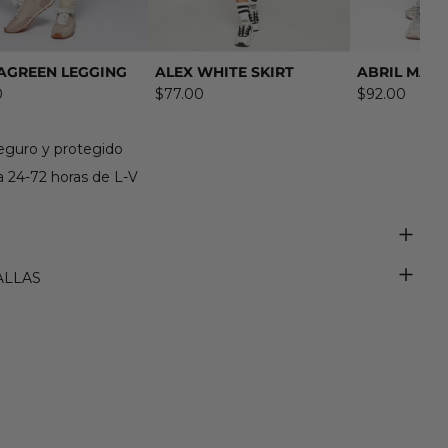
AGREEN LEGGING
ALEX WHITE SKIRT
ABRIL MALV
0
$77.00
$92.00
eguro y protegido
 24-72 horas de L-V
ALLAS