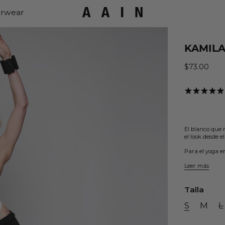
rwear
KAMILA
$73.00
Precio habi
El blanco que 
el look desde e
Para el yoga en
Leer más
Talla
S
M
L