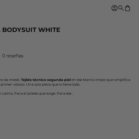
Ingresar
Buscar
0 ar
 BODYSUIT WHITE
tual
0 reseñas
no da miedo.
Tejido técnico segunda piel
en ese blanco limpio que simplifica
l primer vistazo. Una sola pieza que lo tiene todo.
 calma. Para el pilates que exige. Para ese…