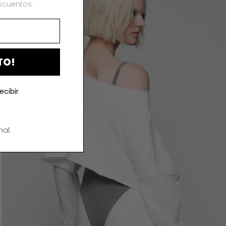
scuentos.
TO!
ecibir
al.