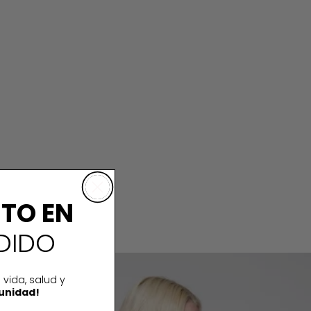
NTO EN
DIDO
KAMILA BODYSUIT GREY
 vida, salud y
unidad!