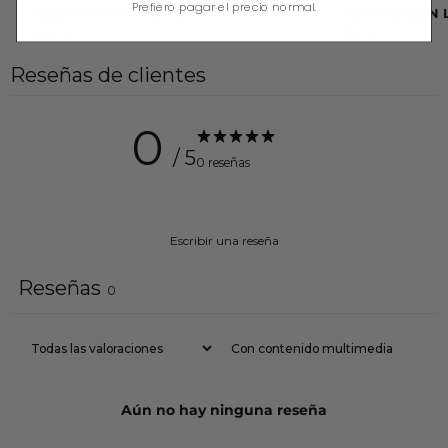
Prefiero pagar el precio normal.
ELLA MAXI TOTE BAG
AGATAGREEN 
$24.00
$92.00
Reseñas de clientes
0
/ 5
0 reseñas
Escribir una reseña
Reseñas
0
Con contenido multimedia
Aún no hay ninguna reseña