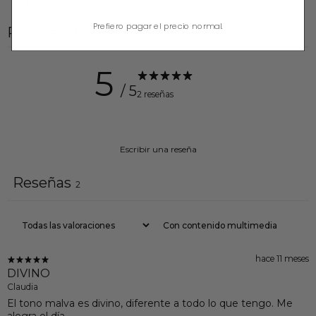
$92.00
$77.00
Prefiero pagar el precio normal.
Reseñas de clientes
5
/ 5
2 reseñas
Escribir una reseña
Reseñas
2
Con contenido multimedia
hace 11 meses
DIVINO
Claudia
El tono malva es divino, diferente a todo lo que tengo. Me
alegra el día