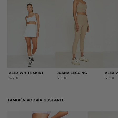
ALEX WHITE SKIRT
JUANA LEGGING
ALEX WHITE SKIRT
JUANA LEGGING
ALEX 
$77.00
$92.00
$92.00
TAMBIÉN PODRÍA GUSTARTE
ABRIL MALVA LEGGING