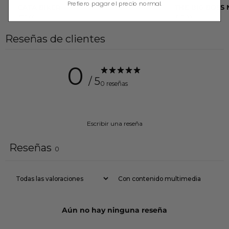
Prefiero pagar el precio normal.
CATA BIKER
THE BIG BOSS
$77.00
$57.00
Reseñas de clientes
0
/ 5
0 reseñas
Escribir una reseña
Reseñas
0
Con contenido multimedia
Aún no hay ninguna reseña