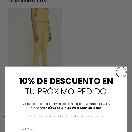
COMBINALO CON
MARINA LEGGING
10% DE DESCUENTO EN
TU PRÓXIMO PEDIDO
MARINA LEGGING
$92.00
No te pierdas la conversación. Estilo de vida, salud y
bienestar.
¡Únete a nuestra comunidad!
Reseñas de clientes
*Cupón no acumulable a otros descuentos.