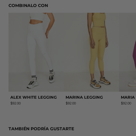
COMBINALO CON
ALEX WHITE LEGGING
MARINA LEGGING
ALEX WHITE LEGGING
MARINA LEGGING
MARIA
$92.00
$92.00
$92.00
TAMBIÉN PODRÍA GUSTARTE