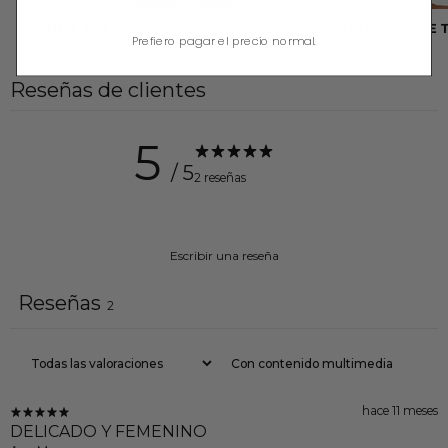
LINDA BLACK TOP
LINDA WHITE 
Prefiero pagar el precio normal.
$76.00
$76.00
Reseñas de clientes
5
/ 5
2 reseñas
Escribir una reseña
Reseñas
2
Con contenido multimedia
hace 11 meses
DELICADO Y FEMENINO