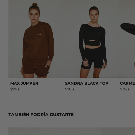
MAX JUMPER
SANDRA BLACK TO
MAX JUMPER
SANDRA BLACK TOP
CARME
$90.00
$78.00
$78.00
TAMBIÉN PODRÍA GUSTARTE
ALMA BIKER