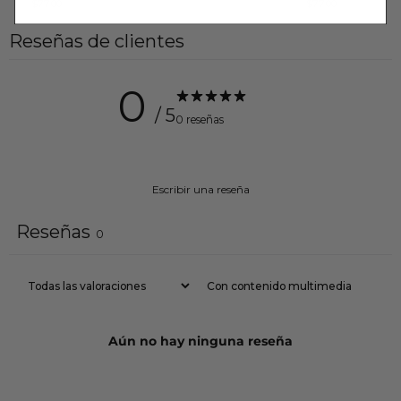
$77.00
$77.00
Reseñas de clientes
0
/ 5
0 reseñas
Escribir una reseña
Reseñas
0
Con contenido multimedia
Aún no hay ninguna reseña