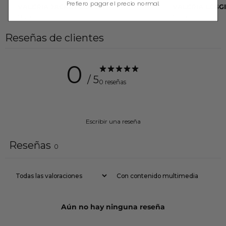
Prefiero pagar el precio normal.
VALERIA JACKET COCOA
VALERIA LEGG
$81.00
$92.00
Reseñas de clientes
0
/ 5
0 reseñas
Escribir una reseña
Reseñas
0
Con contenido multimedia
Aún no hay ninguna reseña