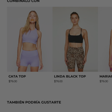
COMBINALO CON
CATA TOP
LINDA BLACK TOP
CATA TOP
LINDA BLACK TOP
MARIA
$76.00
$76.00
$76.00
TAMBIÉN PODRÍA GUSTARTE