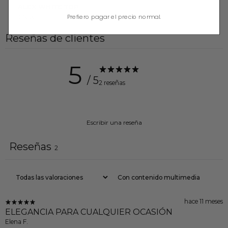
ALEX WHITE TOP
Prefiero pagar el precio normal.
$76.00
Reseñas de clientes
5
/ 5
2 reseñas
Escribir una reseña
Reseñas
2
Con contenido multimedia
hace 11 meses
ELEGANCIA PARA CUALQUIER OCASIÓN
Elena F.