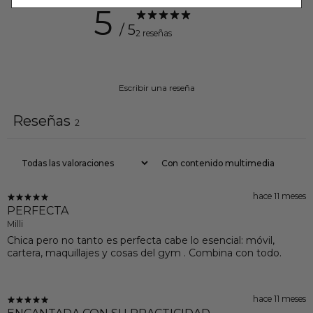
5
/ 5
2 reseñas
Escribir una reseña
Reseñas
2
Con contenido multimedia
hace 11 meses
PERFECTA
Milli
Chica pero no tanto es perfecta cabe lo esencial: móvil,
cartera, maquillajes y cosas del gym . Combina con todo.
hace 11 meses