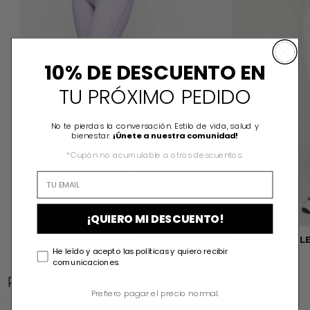
10% DE DESCUENTO EN
TU PRÓXIMO PEDIDO
No te pierdas la conversación. Estilo de vida, salud y
bienestar.
¡Únete a nuestra comunidad!
*Cupón no acumulable a otros descuentos.
¡QUIERO MI DESCUENTO!
ABRIL MALVA LEGGING
ALEX WHITE L
He leído y acepto las políticas y quiero recibir
$92.00
$92.00
comunicaciones.
Reseñas de clientes
Prefiero pagar el precio normal.