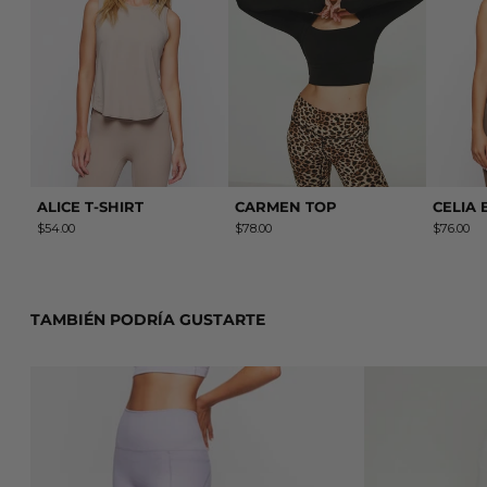
ALICE T-SHIRT
CARMEN TOP
CELIA
$54.00
$78.00
$76.00
TAMBIÉN PODRÍA GUSTARTE
ABRIL MALVA LEGGING