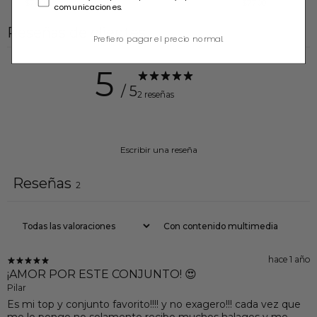
$76.00
$77.00
comunicaciones.
Reseñas de clientes
Prefiero pagar el precio normal.
5
/ 5
2 reseñas
Escribir una reseña
Reseñas
2
Con contenido multimedia
hace 1 año
¡AMOR POR ESTE CONJUNTO! 😍
Pilar
Es mi top y conjunto favorito!!!! y no exagero!!! cada vez que
me lo pongo no solamente recibo muchos halagos y me