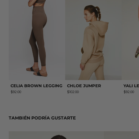
CELIA BROWN LEGGING
CHLOE JUMPER
CELIA BROWN LEGGING
CHLOE JUMPER
YALI L
$92.00
$102.00
$92.00
TAMBIÉN PODRÍA GUSTARTE
MARINA TOP