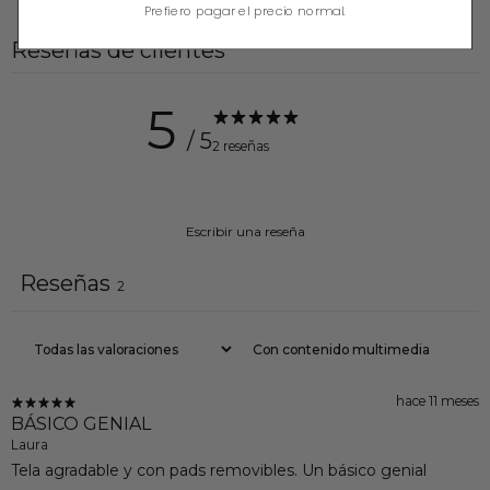
$76.00
$76.00
Prefiero pagar el precio normal.
Reseñas de clientes
5
/ 5
2 reseñas
Escribir una reseña
Reseñas
2
Con contenido multimedia
hace 11 meses
BÁSICO GENIAL
Laura
Tela agradable y con pads removibles. Un básico genial