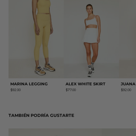
MARINA LEGGING
ALEX WHITE SKIRT
MARINA LEGGING
ALEX WHITE SKIRT
JUANA
$92.00
$77.00
$92.00
TAMBIÉN PODRÍA GUSTARTE
YALI TOP