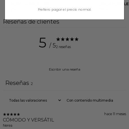
ABISOYE ROSA TOP
LINDA PURPLE
Prefiero pagar el precio normal.
$76.00
$76.00
Reseñas de clientes
5
/ 5
2 reseñas
Escribir una reseña
Reseñas
2
Con contenido multimedia
hace 11 meses
CÓMODO Y VERSÁTIL
Nerea