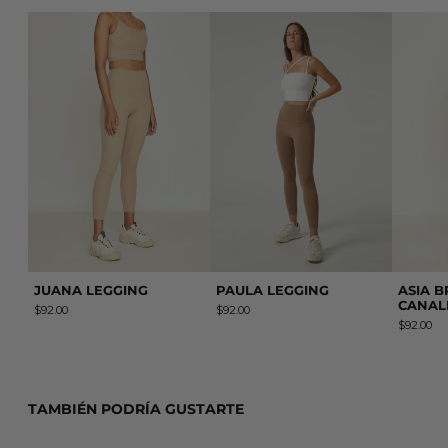
JUANA LEGGING
PAULA LEGGING
JUANA LEGGING
PAULA LEGGING
ASIA 
CANAL
$92.00
$92.00
$92.00
TAMBIÉN PODRÍA GUSTARTE