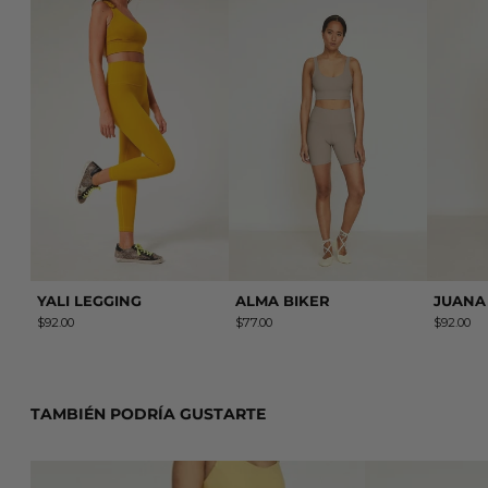
YALI LEGGING
ALMA BIKER
YALI LEGGING
ALMA BIKER
JUANA
$92.00
$77.00
$92.00
TAMBIÉN PODRÍA GUSTARTE
MARINA LEGGING