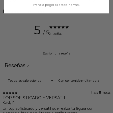
$92.00
$76.00
Prefiero pagar el precio normal.
Reseñas de clientes
5
/ 5
2 reseñas
Escribir una reseña
Reseñas
2
Con contenido multimedia
hace 11 meses
TOP SOFISTICADO Y VERSÁTIL
Karely R.
Un top sofisticado y versátil que realza tu figura con
elegancia, ideal para fitness o estilo urbano