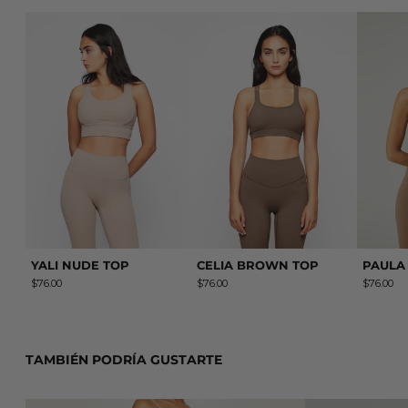
YALI NUDE TOP
CELIA BROWN TOP
YALI NUDE TOP
CELIA BROWN TOP
PAULA
$76.00
$76.00
$76.00
TAMBIÉN PODRÍA GUSTARTE
JUANA LEGGING