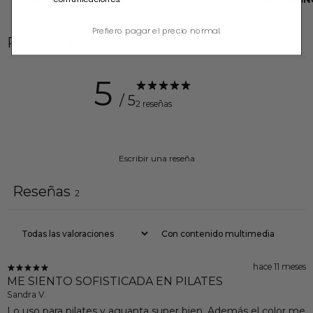
$92.00
$92.00
Prefiero pagar el precio normal.
Reseñas de clientes
5
/ 5
2 reseñas
Escribir una reseña
Reseñas
2
Con contenido multimedia
hace 11 meses
ME SIENTO SOFISTICADA EN PILATES
Sandra V.
Lo uso para pilates y aguanta super bien. Además el color me